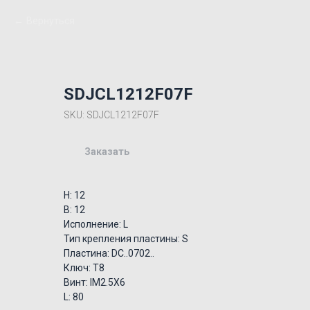
Вернуться
SDJCL1212F07F
SKU:
SDJCL1212F07F
Заказать
H: 12
B: 12
Исполнение: L
Тип крепления пластины: S
Пластина: DC..0702..
Ключ: T8
Винт: IM2.5X6
L: 80