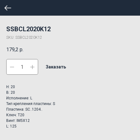
SSBCL2020K12
SKU:
SSBCL2020K12
179,2
р.
Заказать
H: 20
B: 20
Исполнение: L
Тип крепления пластины: S
Пластина: SC..1204..
Ключ: T20
Винт: IM5X12
L: 125