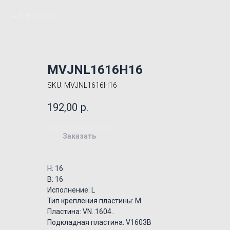
Вернуться
MVJNL1616H16
SKU:
MVJNL1616H16
192,00
р.
Заказать
H: 16
B: 16
Исполнение: L
Тип крепления пластины: M
Пластина: VN..1604..
Подкладная пластина: V1603B