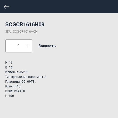
SCGCR1616H09
SKU:
SCGCR1616H09
Заказать
H: 16
B: 16
Исполнение: R
Тип крепления пластины: S
Пластина: CC..09T3..
Ключ: T15
Винт: IM4X10
L: 100