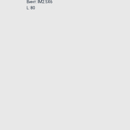
Винт: IM2.5X6
L: 80