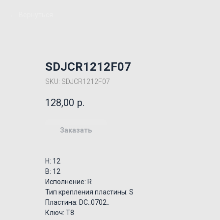
Вернуться
SDJCR1212F07
SKU:
SDJCR1212F07
128,00
р.
Заказать
H: 12
B: 12
Исполнение: R
Тип крепления пластины: S
Пластина: DC..0702..
Ключ: T8