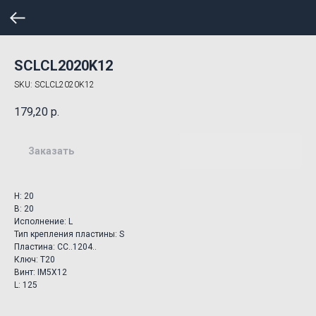
SCLCL2020K12
SKU:
SCLCL2020K12
179,20
р.
Заказать
H: 20
B: 20
Исполнение: L
Тип крепления пластины: S
Пластина: CC..1204..
Ключ: T20
Винт: IM5X12
L: 125