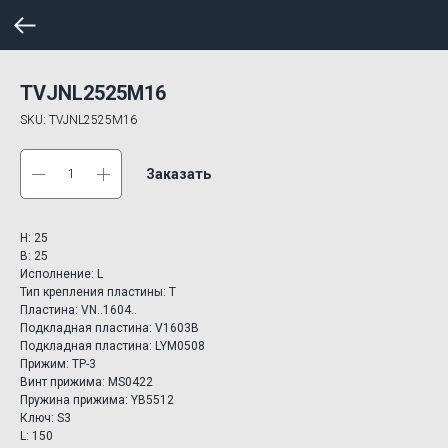
TVJNL2525M16
SKU:
TVJNL2525M16
Заказать
H: 25
B: 25
Исполнение: L
Тип крепления пластины: T
Пластина: VN..1604..
Подкладная пластина: V1603B
Подкладная пластина: LYM0508
Прижим: TP-3
Винт прижима: MS0422
Пружина прижима: YB5512
Ключ: S3
L: 150