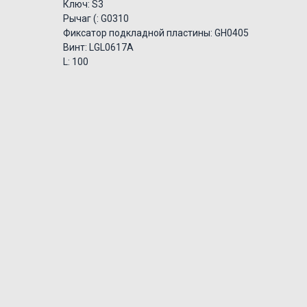
Ключ: S3
Рычаг (: G0310
Фиксатор подкладной пластины: GH0405
Винт: LGL0617A
L: 100