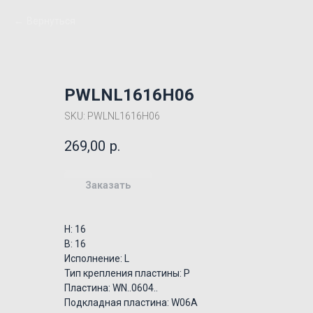
Вернуться
PWLNL1616H06
SKU:
PWLNL1616H06
269,00
р.
Заказать
H: 16
B: 16
Исполнение: L
Тип крепления пластины: P
Пластина: WN..0604..
Подкладная пластина: W06A