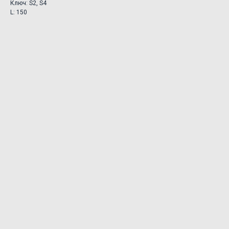
Ключ: S2, S4
L: 150