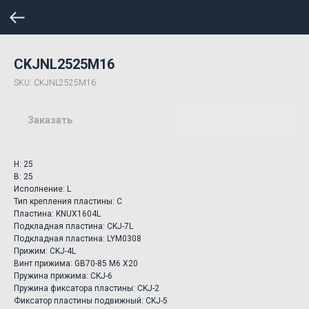
CKJNL2525M16
SKU:
CKJNL2525M16
Заказать
H: 25
B: 25
Исполнение: L
Тип крепления пластины: C
Пластина: KNUX1604L
Подкладная пластина: CKJ-7L
Подкладная пластина: LYM0308
Прижим: CKJ-4L
Винт прижима: GB70-85 M6 X20
Пружина прижима: CKJ-6
Пружина фиксатора пластины: CKJ-2
Фиксатор пластины подвижный: CKJ-5