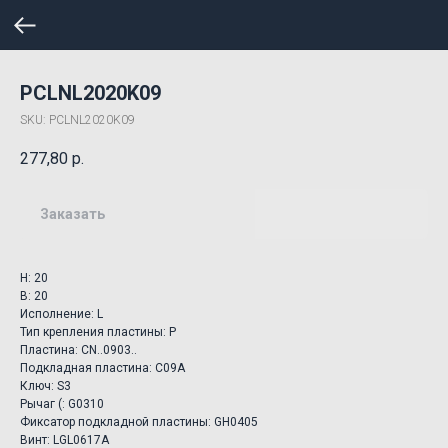
PCLNL2020K09
SKU:
PCLNL2020K09
277,80
р.
Заказать
H: 20
B: 20
Исполнение: L
Тип крепления пластины: P
Пластина: CN..0903..
Подкладная пластина: C09A
Ключ: S3
Рычаг (: G0310
Фиксатор подкладной пластины: GH0405
Винт: LGL0617A