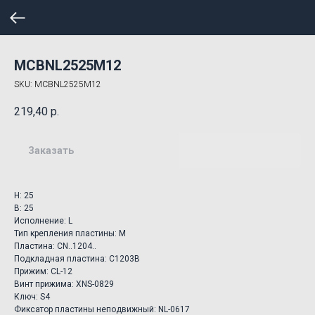
MCBNL2525M12
SKU:
MCBNL2525M12
219,40
р.
Заказать
H: 25
B: 25
Исполнение: L
Тип крепления пластины: M
Пластина: CN..1204..
Подкладная пластина: C1203B
Прижим: CL-12
Винт прижима: XNS-0829
Ключ: S4
Фиксатор пластины неподвижный: NL-0617