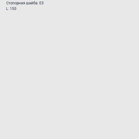
Стопорная шайба: E5
L: 150