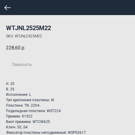
WTJNL2525M22
SKU:
WTJNL2525M22
228,60
р.
Заказать
H: 25
B: 25
Исполнение: L
Тип крепления пластины: W
Пластина: TN..2204..
Подкладная пластина: WST224
Прижим: X1922
Винт прижима: WTCW625
Ключ: S3, S4
Фиксатор пластины неподвижный: WSP50617