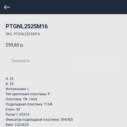
PTGNL2525M16
SKU:
PTGNL2525M16
295,60
р.
Заказать
H: 25
B: 25
Исполнение: L
Тип крепления пластины: P
Пластина: TN..1604..
Подкладная пластина: T16A
Ключ: S3
Рычаг (: G0310
Фиксатор подкладной пластины: GH0405
Винт: LGL0620