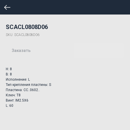
SCACL0808D06
SKU:
SCACL0808D06
Заказать
H: 8
B: 8
Исполнение: L
Тип крепления пластины: S
Пластина: CC..0602..
Ключ: T8
Винт: IM2.5X6
L: 60